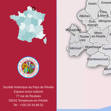
Enneve
Avelin
Pont
à Marcq
Attiches
Mérignie
Tour-
-mignies
Wahagnies
Mons-
en-Pévèle
Thume-
-ries
Moncheaux
Ostricourt
Faum
Raimbeaucourt
Râch
Société Historique du Pays de Pévèle
Espace socio-culturel
77 rue de Roubaix
59242 Templeuve-en-Pévèle
Tel : +333.20.34.98.52