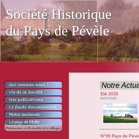
Société Historique
du Pays de Pévèle
Notre Actua
Eté 2026
04/07/2026
N°99 Pays de Pévè